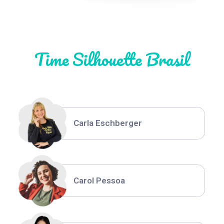
Natália Moura
Time Silhouette Brasil
Thiara Ney
Carla Eschberger
Carol Pessoa