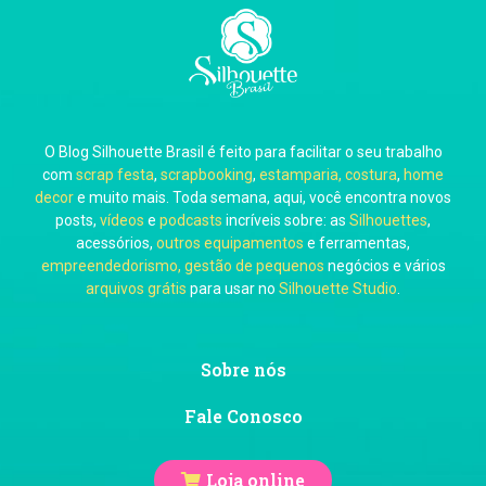
Carla Eschberger
O Blog Silhouette Brasil é feito para facilitar o seu trabalho
Carol Pessoa
com
scrap festa
,
scrapbooking
,
estamparia, costura
,
home
decor
e muito mais. Toda semana, aqui, você encontra novos
posts,
vídeos
e
podcasts
incríveis sobre: as
Silhouettes
,
acessórios,
outros equipamentos
e ferramentas,
empreendedorismo, gestão de pequenos
negócios e vários
arquivos grátis
para usar no
Silhouette Studio
.
Ju Mirthes
Sobre nós
Fale Conosco
Loja online