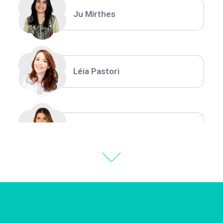
Ju Mirthes
Léia Pastori
Natália Moura
Thiara Ney