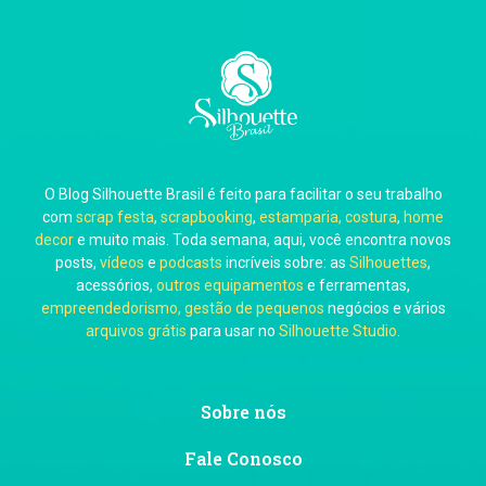
Carla Eschberger
O Blog Silhouette Brasil é feito para facilitar o seu trabalho
Carol Pessoa
com
scrap festa
,
scrapbooking
,
estamparia, costura
,
home
decor
e muito mais. Toda semana, aqui, você encontra novos
posts,
vídeos
e
podcasts
incríveis sobre: as
Silhouettes
,
acessórios,
outros equipamentos
e ferramentas,
empreendedorismo, gestão de pequenos
negócios e vários
arquivos grátis
para usar no
Silhouette Studio
.
Ju Mirthes
Sobre nós
Fale Conosco