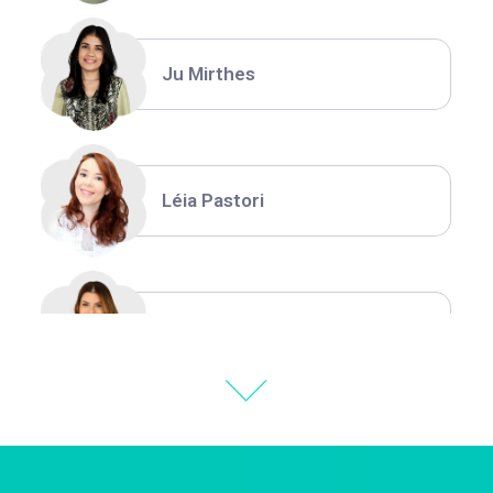
Ju Mirthes
Léia Pastori
Natália Moura
Thiara Ney