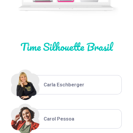
Natália Moura
Time Silhouette Brasil
Thiara Ney
Carla Eschberger
Carol Pessoa