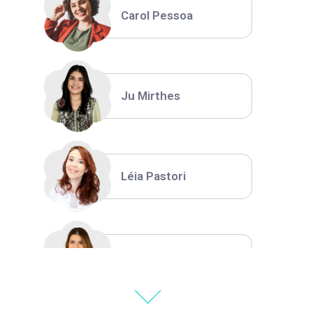
Carol Pessoa
Ju Mirthes
Léia Pastori
Natália Moura