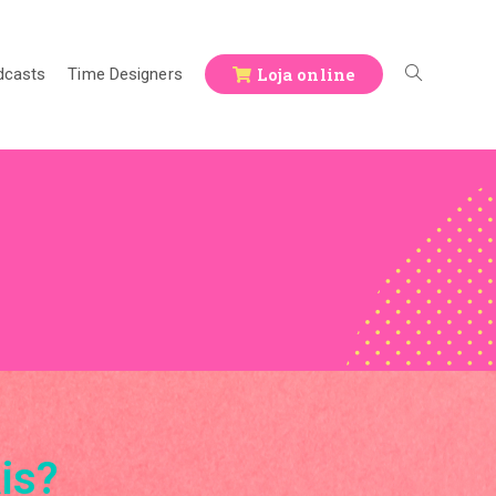
Loja online
dcasts
Time Designers
is?