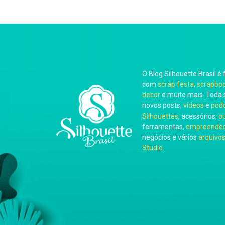
O Blog Silhouette Brasil é 
com
scrap festa
,
scrapbo
decor
e muito mais. Toda 
novos posts,
vídeos
e
pod
Silhouettes
, acessórios,
o
ferramentas,
empreended
negócios e vários
arquivos
Studio
.