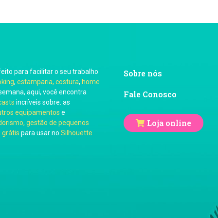
feito para facilitar o seu trabalho
Sobre nós
oking
,
estamparia, costura
,
home
semana, aqui, você encontra
Fale Conosco
casts
incríveis sobre: as
utros equipamentos
e
Loja online
orismo, gestão de pequenos
 grátis
para usar no
Silhouette