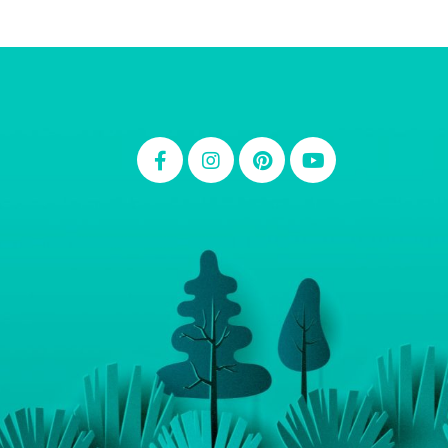
Thiara Ney
Carla Eschberger
Carol Pessoa
Ju Mirthes