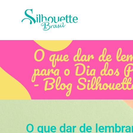
O que dar de le
para o Dia dos P
- Blog Silhouett
O que dar de lembra