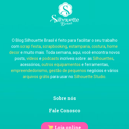
Carla Eschberger
O Blog Silhouette Brasil é feito para facilitar o seu trabalho
Carol Pessoa
com
scrap festa
,
scrapbooking
,
estamparia, costura
,
home
decor
e muito mais. Toda semana, aqui, você encontra novos
posts,
vídeos
e
podcasts
incríveis sobre: as
Silhouettes
,
acessórios,
outros equipamentos
e ferramentas,
empreendedorismo, gestão de pequenos
negócios e vários
arquivos grátis
para usar no
Silhouette Studio
.
Ju Mirthes
Sobre nós
Fale Conosco
Loja online