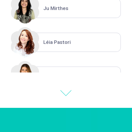
Ju Mirthes
Léia Pastori
Natália Moura
Thiara Ney