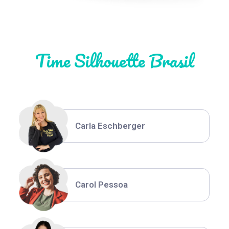
Natália Moura
Time Silhouette Brasil
Thiara Ney
Carla Eschberger
Carol Pessoa