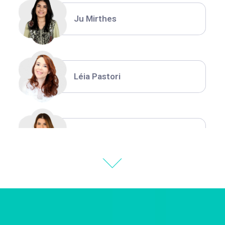
Ju Mirthes
Léia Pastori
Natália Moura
Thiara Ney