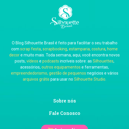
Carla Eschberger
O Blog Silhouette Brasil é feito para facilitar o seu trabalho
Carol Pessoa
com
scrap festa
,
scrapbooking
,
estamparia, costura
,
home
decor
e muito mais. Toda semana, aqui, você encontra novos
posts,
vídeos
e
podcasts
incríveis sobre: as
Silhouettes
,
acessórios,
outros equipamentos
e ferramentas,
empreendedorismo, gestão de pequenos
negócios e vários
arquivos grátis
para usar no
Silhouette Studio
.
Ju Mirthes
Sobre nós
Fale Conosco