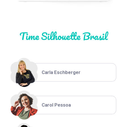
Natália Moura
Time Silhouette Brasil
Thiara Ney
Carla Eschberger
Carol Pessoa