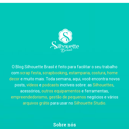
Thiara Ney
Carla Eschberger
O Blog Silhouette Brasil é feito para facilitar o seu trabalho
Carol Pessoa
com
scrap festa
,
scrapbooking
,
estamparia, costura
,
home
decor
e muito mais. Toda semana, aqui, você encontra novos
posts,
vídeos
e
podcasts
incríveis sobre: as
Silhouettes
,
acessórios,
outros equipamentos
e ferramentas,
empreendedorismo, gestão de pequenos
negócios e vários
arquivos grátis
para usar no
Silhouette Studio
.
Ju Mirthes
Sobre nós