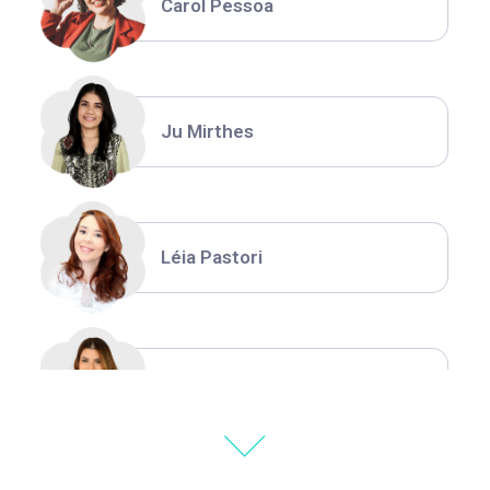
Carol Pessoa
Ju Mirthes
Léia Pastori
Natália Moura