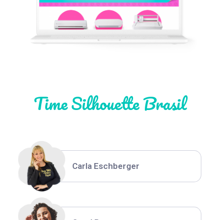
Natália Moura
Time Silhouette Brasil
Thiara Ney
Carla Eschberger