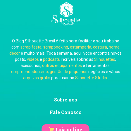
Carla Eschberger
O Blog Silhouette Brasil é feito para facilitar o seu trabalho
Carol Pessoa
com
scrap festa
,
scrapbooking
,
estamparia, costura
,
home
decor
e muito mais. Toda semana, aqui, você encontra novos
posts,
vídeos
e
podcasts
incríveis sobre: as
Silhouettes
,
acessórios,
outros equipamentos
e ferramentas,
empreendedorismo, gestão de pequenos
negócios e vários
arquivos grátis
para usar no
Silhouette Studio
.
Ju Mirthes
Sobre nós
Fale Conosco
Loja online