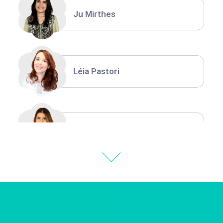
Ju Mirthes
Léia Pastori
Natália Moura
Thiara Ney