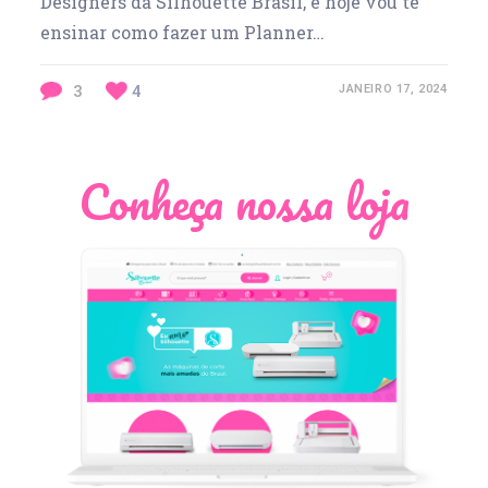
Designers da Silhouette Brasil, e hoje vou te
ensinar como fazer um Planner…
3
4
JANEIRO 17, 2024
Conheça nossa loja
Léia Pastori