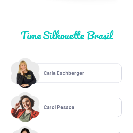
Natália Moura
Time Silhouette Brasil
Thiara Ney
Carla Eschberger
Carol Pessoa