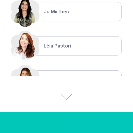
Ju Mirthes
Léia Pastori
Natália Moura
Thiara Ney