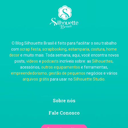
Carla Eschberger
O Blog Silhouette Brasil é feito para facilitar o seu trabalho
Carol Pessoa
com
scrap festa
,
scrapbooking
,
estamparia, costura
,
home
decor
e muito mais. Toda semana, aqui, você encontra novos
posts,
vídeos
e
podcasts
incríveis sobre: as
Silhouettes
,
acessórios,
outros equipamentos
e ferramentas,
empreendedorismo, gestão de pequenos
negócios e vários
arquivos grátis
para usar no
Silhouette Studio
.
Ju Mirthes
Sobre nós
Fale Conosco