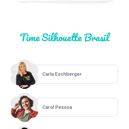
Natália Moura
Time Silhouette Brasil
Thiara Ney
Carla Eschberger
Carol Pessoa