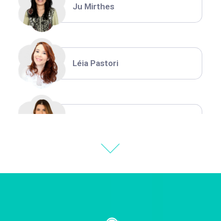
Ju Mirthes
Léia Pastori
Natália Moura
Thiara Ney