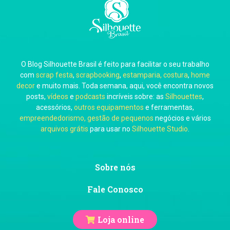
Carla Eschberger
O Blog Silhouette Brasil é feito para facilitar o seu trabalho
Carol Pessoa
com
scrap festa
,
scrapbooking
,
estamparia, costura
,
home
decor
e muito mais. Toda semana, aqui, você encontra novos
posts,
vídeos
e
podcasts
incríveis sobre: as
Silhouettes
,
acessórios,
outros equipamentos
e ferramentas,
empreendedorismo, gestão de pequenos
negócios e vários
arquivos grátis
para usar no
Silhouette Studio
.
Ju Mirthes
Sobre nós
Fale Conosco
Loja online