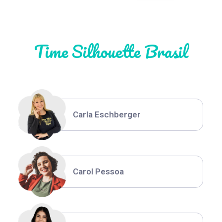
Natália Moura
Time Silhouette Brasil
Thiara Ney
Carla Eschberger
Carol Pessoa