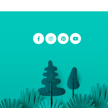
Thiara Ney
Carla Eschberger
Carol Pessoa
Ju Mirthes