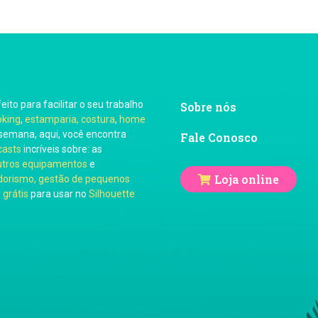
feito para facilitar o seu trabalho
Sobre nós
oking
,
estamparia, costura
,
home
semana, aqui, você encontra
Fale Conosco
casts
incríveis sobre: as
utros equipamentos
e
Loja online
orismo, gestão de pequenos
 grátis
para usar no
Silhouette