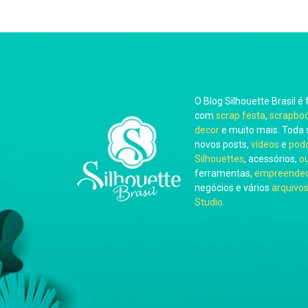
O Blog Silhouette Brasil é 
com
scrap festa
,
scrapbo
decor
e muito mais. Toda 
novos posts,
vídeos
e
pod
Silhouettes
, acessórios,
o
ferramentas,
empreended
negócios e vários
arquivos
Studio
.