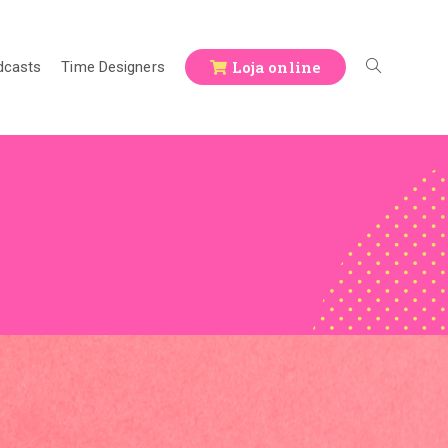
Loja online
dcasts
Time Designers