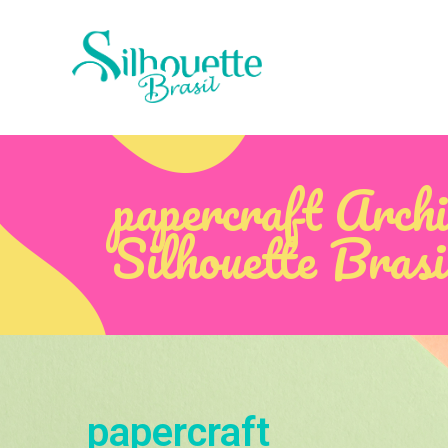
papercraft Archi
Silhouette Brasi
papercraft