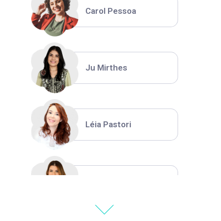
Carol Pessoa
Ju Mirthes
Léia Pastori
Natália Moura