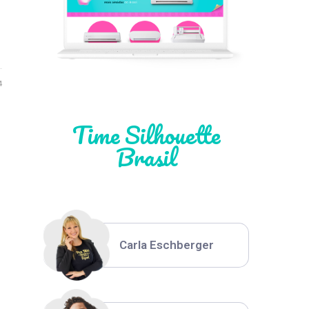
Léia Pastori
Natália Moura
4
Time Silhouette
Brasil
Thiara Ney
Carla Eschberger