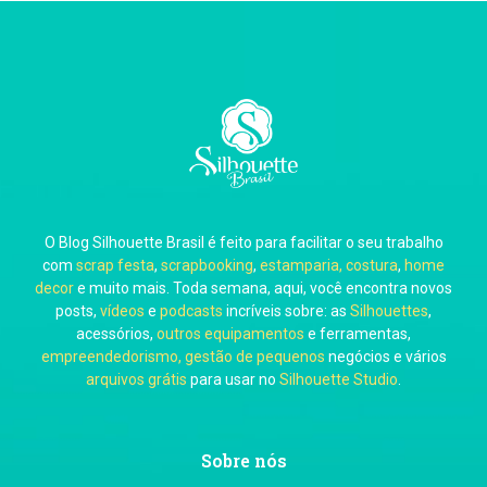
Thiara Ney
Carla Eschberger
O Blog Silhouette Brasil é feito para facilitar o seu trabalho
Carol Pessoa
com
scrap festa
,
scrapbooking
,
estamparia, costura
,
home
decor
e muito mais. Toda semana, aqui, você encontra novos
posts,
vídeos
e
podcasts
incríveis sobre: as
Silhouettes
,
acessórios,
outros equipamentos
e ferramentas,
empreendedorismo, gestão de pequenos
negócios e vários
arquivos grátis
para usar no
Silhouette Studio
.
Ju Mirthes
Sobre nós