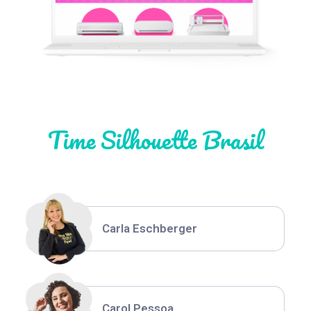
Natália Moura
Time Silhouette Brasil
Thiara Ney
Carla Eschberger
Carol Pessoa