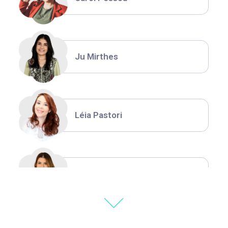
Ju Mirthes
Léia Pastori
Natália Moura