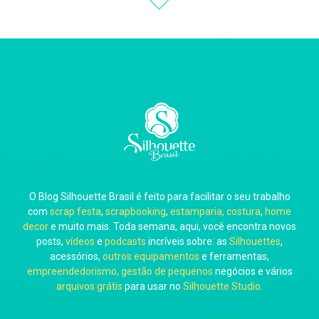
Thiara Ney
Carla Eschberger
O Blog Silhouette Brasil é feito para facilitar o seu trabalho
Carol Pessoa
com
scrap festa
,
scrapbooking
,
estamparia, costura
,
home
decor
e muito mais. Toda semana, aqui, você encontra novos
posts,
vídeos
e
podcasts
incríveis sobre: as
Silhouettes
,
acessórios,
outros equipamentos
e ferramentas,
empreendedorismo, gestão de pequenos
negócios e vários
arquivos grátis
para usar no
Silhouette Studio
.
Ju Mirthes