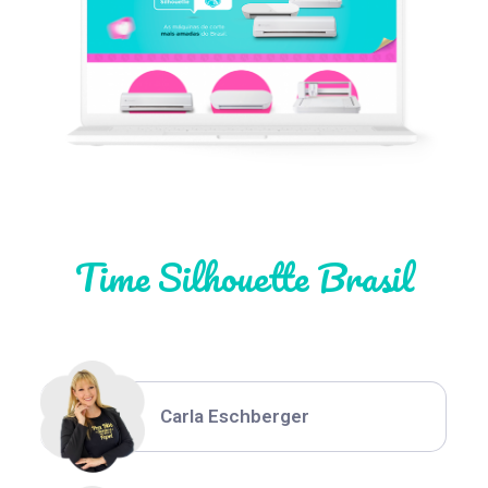
Léia Pastori
Natália Moura
Time Silhouette Brasil
Thiara Ney
Carla Eschberger