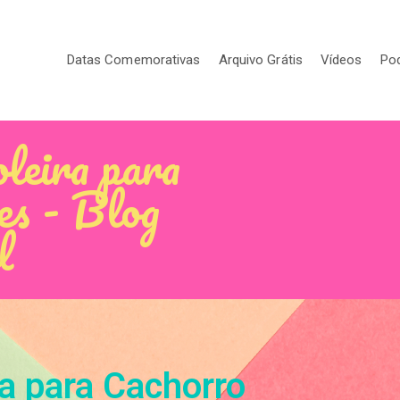
Datas Comemorativas
Arquivo Grátis
Vídeos
Po
leira para
es - Blog
l
ra para Cachorro