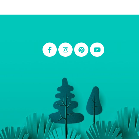
Thiara Ney
Carla Eschberger
Carol Pessoa
Ju Mirthes