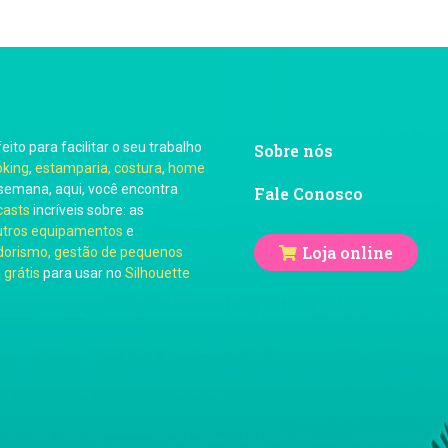
feito para facilitar o seu trabalho
Sobre nós
oking
,
estamparia, costura
,
home
semana, aqui, você encontra
Fale Conosco
casts
incríveis sobre: as
utros equipamentos
e
Loja online
orismo, gestão de pequenos
 grátis
para usar no
Silhouette