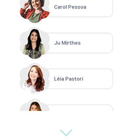
Carol Pessoa
Ju Mirthes
Léia Pastori
Natália Moura