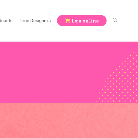
Loja online
dcasts
Time Designers