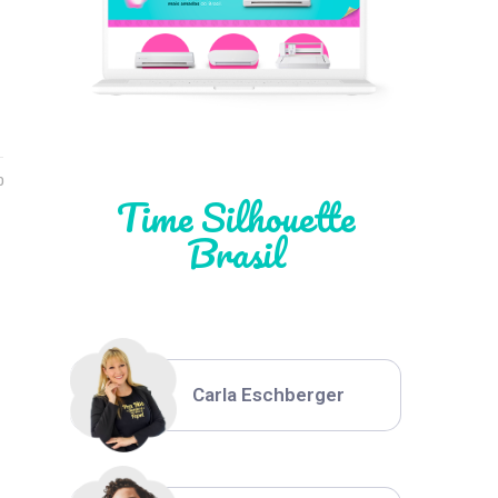
Léia Pastori
Natália Moura
0
Time Silhouette
Brasil
Thiara Ney
Carla Eschberger