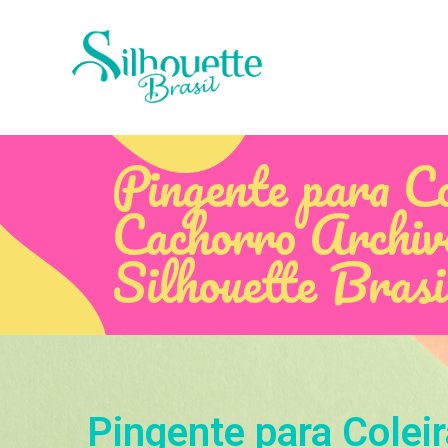
Pingente para Co
Cachorro Archiv
Silhouette Brasi
Pingente para Colei