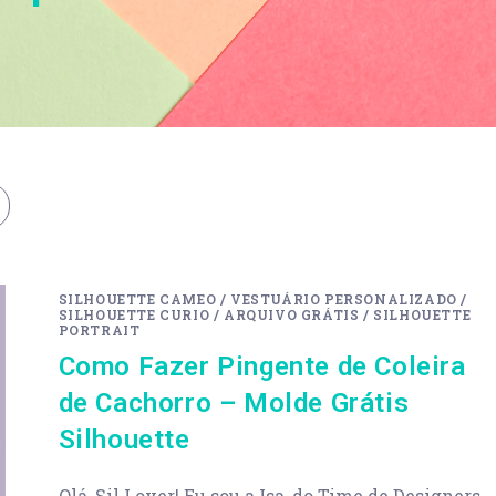
SILHOUETTE CAMEO
/
VESTUÁRIO PERSONALIZADO
/
SILHOUETTE CURIO
/
ARQUIVO GRÁTIS
/
SILHOUETTE
PORTRAIT
Como Fazer Pingente de Coleira
de Cachorro – Molde Grátis
Silhouette
Olá, Sil Lover! Eu sou a Isa, do Time de Designers