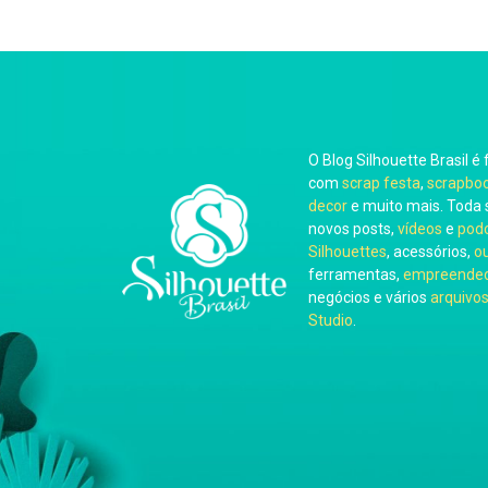
O Blog Silhouette Brasil é 
com
scrap festa
,
scrapbo
decor
e muito mais. Toda 
novos posts,
vídeos
e
pod
Silhouettes
, acessórios,
o
ferramentas,
empreended
negócios e vários
arquivos
Studio
.