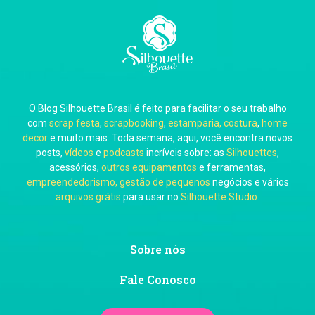
Carla Eschberger
O Blog Silhouette Brasil é feito para facilitar o seu trabalho
Carol Pessoa
com
scrap festa
,
scrapbooking
,
estamparia, costura
,
home
decor
e muito mais. Toda semana, aqui, você encontra novos
posts,
vídeos
e
podcasts
incríveis sobre: as
Silhouettes
,
acessórios,
outros equipamentos
e ferramentas,
empreendedorismo, gestão de pequenos
negócios e vários
arquivos grátis
para usar no
Silhouette Studio
.
Ju Mirthes
Sobre nós
Fale Conosco