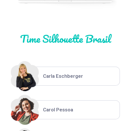
Natália Moura
Time Silhouette Brasil
Thiara Ney
Carla Eschberger
Carol Pessoa