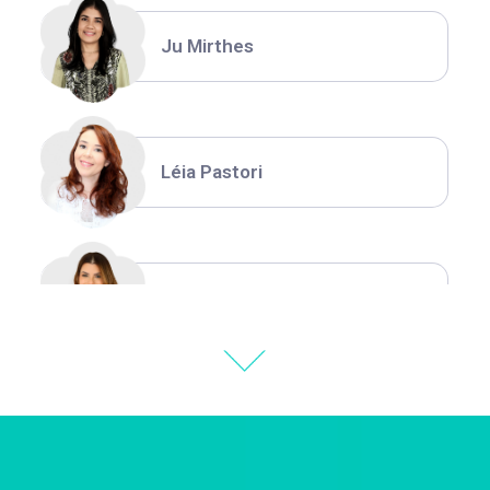
Ju Mirthes
Léia Pastori
Natália Moura
Thiara Ney