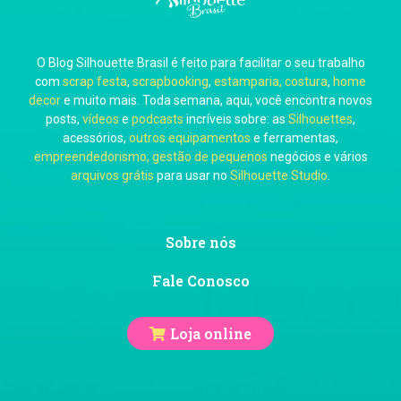
O Blog Silhouette Brasil é feito para facilitar o seu trabalho
Carol Pessoa
com
scrap festa
,
scrapbooking
,
estamparia, costura
,
home
decor
e muito mais. Toda semana, aqui, você encontra novos
posts,
vídeos
e
podcasts
incríveis sobre: as
Silhouettes
,
acessórios,
outros equipamentos
e ferramentas,
empreendedorismo, gestão de pequenos
negócios e vários
arquivos grátis
para usar no
Silhouette Studio
.
Ju Mirthes
Sobre nós
Fale Conosco
Loja online