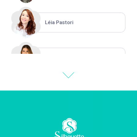
Léia Pastori
Natália Moura
Thiara Ney
Carla Eschberger