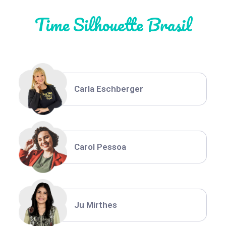
Time Silhouette Brasil
Thiara Ney
Carla Eschberger
Carol Pessoa
Ju Mirthes