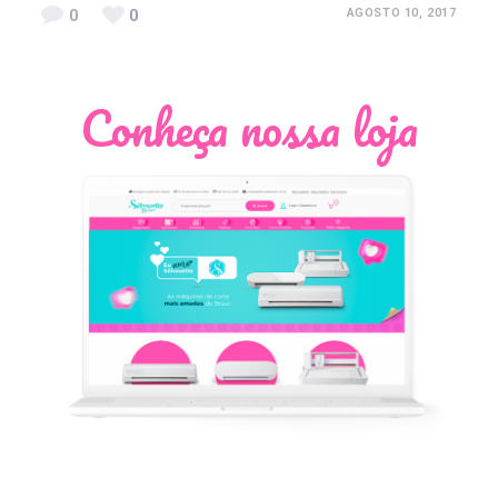
0
0
AGOSTO 10, 2017
Conheça nossa loja
Léia Pastori
Natália Moura