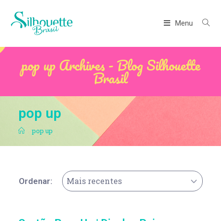
Menu
pop up Archives - Blog Silhouette
Brasil
pop up
.
pop up
Mais recentes
Ordenar: