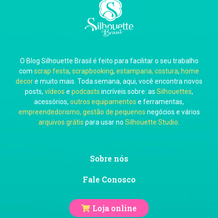
Carla Eschberger
O Blog Silhouette Brasil é feito para facilitar o seu trabalho
Carol Pessoa
com
scrap festa
,
scrapbooking
,
estamparia, costura
,
home
decor
e muito mais. Toda semana, aqui, você encontra novos
posts,
vídeos
e
podcasts
incríveis sobre: as
Silhouettes
,
acessórios,
outros equipamentos
e ferramentas,
empreendedorismo, gestão de pequenos
negócios e vários
arquivos grátis
para usar no
Silhouette Studio
.
Ju Mirthes
Sobre nós
Fale Conosco
Loja online