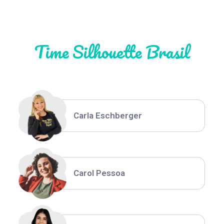
Natália Moura
Time Silhouette Brasil
Thiara Ney
Carla Eschberger
Carol Pessoa