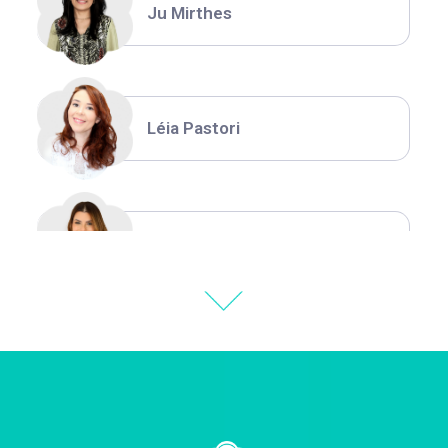
Ju Mirthes
Léia Pastori
Natália Moura
Thiara Ney