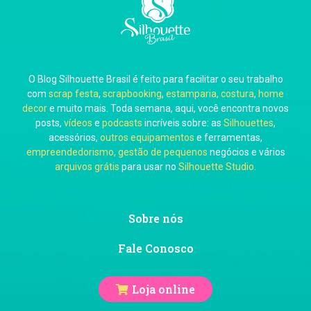
Carla Eschberger
O Blog Silhouette Brasil é feito para facilitar o seu trabalho
Carol Pessoa
com
scrap festa
,
scrapbooking
,
estamparia, costura
,
home
decor
e muito mais. Toda semana, aqui, você encontra novos
posts,
vídeos
e
podcasts
incríveis sobre: as
Silhouettes
,
acessórios,
outros equipamentos
e ferramentas,
empreendedorismo, gestão de pequenos
negócios e vários
arquivos grátis
para usar no
Silhouette Studio
.
Ju Mirthes
Sobre nós
Fale Conosco
Loja online