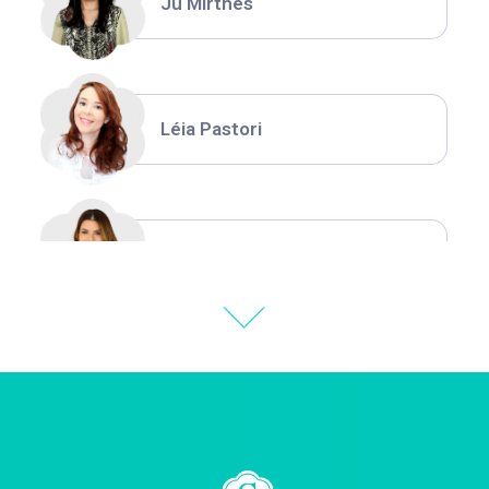
Ju Mirthes
Léia Pastori
Natália Moura
Thiara Ney