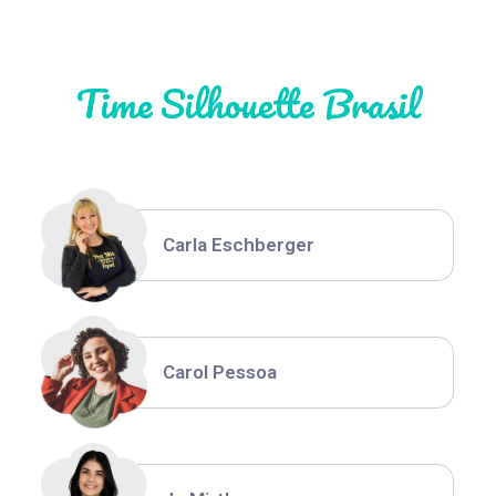
Time Silhouette Brasil
Thiara Ney
Carla Eschberger
Carol Pessoa