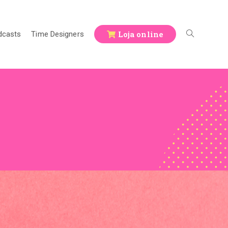
Loja online
dcasts
Time Designers