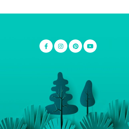
Thiara Ney
Carla Eschberger
Carol Pessoa
Ju Mirthes