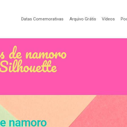
Datas Comemorativas
Arquivo Grátis
Vídeos
Po
as de namoro
Silhouette
de namoro