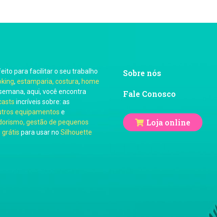
feito para facilitar o seu trabalho
Sobre nós
oking
,
estamparia, costura
,
home
semana, aqui, você encontra
Fale Conosco
casts
incríveis sobre: as
utros equipamentos
e
Loja online
orismo, gestão de pequenos
 grátis
para usar no
Silhouette