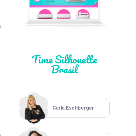
Léia Pastori
9
Natália Moura
Time Silhouette
Brasil
Thiara Ney
Carla Eschberger
9