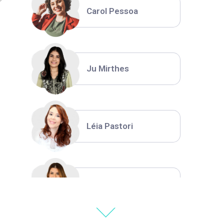
Carol Pessoa
Ju Mirthes
Léia Pastori
Natália Moura