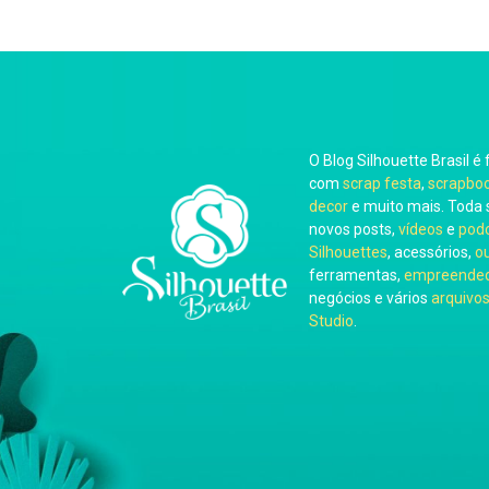
O Blog Silhouette Brasil é 
com
scrap festa
,
scrapbo
decor
e muito mais. Toda 
novos posts,
vídeos
e
pod
Silhouettes
, acessórios,
o
ferramentas,
empreended
negócios e vários
arquivos
Studio
.