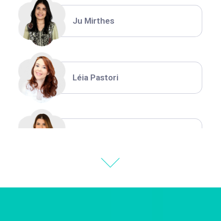
Ju Mirthes
Léia Pastori
Natália Moura
Thiara Ney