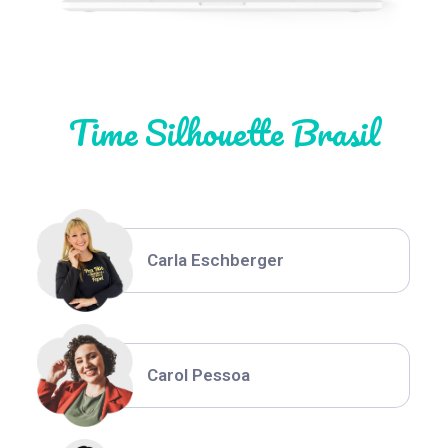
Natália Moura
Time Silhouette Brasil
Thiara Ney
Carla Eschberger
Carol Pessoa