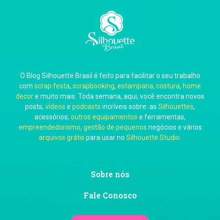
Carla Eschberger
O Blog Silhouette Brasil é feito para facilitar o seu trabalho
Carol Pessoa
com
scrap festa
,
scrapbooking
,
estamparia, costura
,
home
decor
e muito mais. Toda semana, aqui, você encontra novos
posts,
vídeos
e
podcasts
incríveis sobre: as
Silhouettes
,
acessórios,
outros equipamentos
e ferramentas,
empreendedorismo, gestão de pequenos
negócios e vários
arquivos grátis
para usar no
Silhouette Studio
.
Ju Mirthes
Sobre nós
Fale Conosco