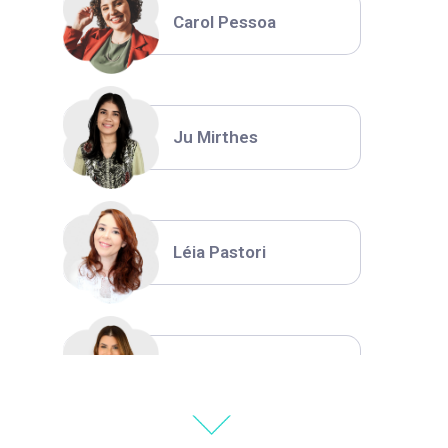
Carol Pessoa
Ju Mirthes
Léia Pastori
Natália Moura