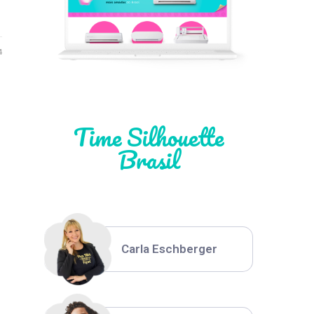
Léia Pastori
4
Natália Moura
Time Silhouette
Brasil
Thiara Ney
Carla Eschberger