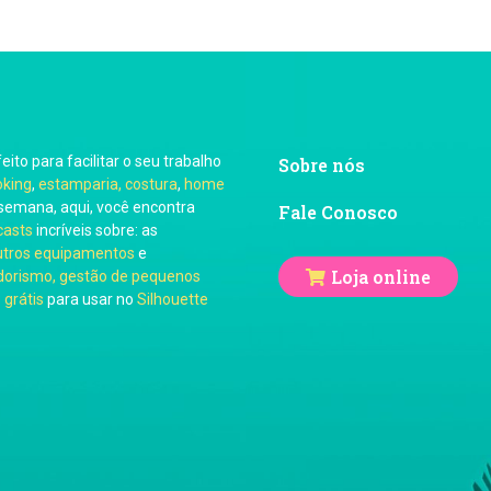
feito para facilitar o seu trabalho
Sobre nós
oking
,
estamparia, costura
,
home
semana, aqui, você encontra
Fale Conosco
casts
incríveis sobre: as
utros equipamentos
e
Loja online
orismo, gestão de pequenos
 grátis
para usar no
Silhouette