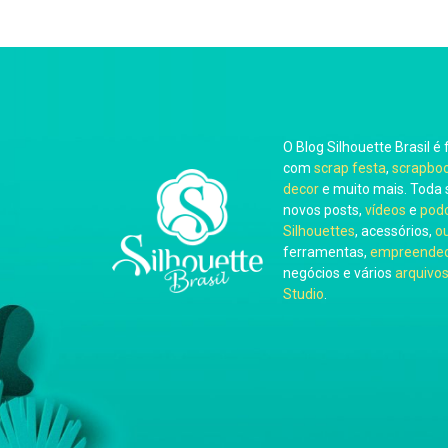
O Blog Silhouette Brasil é 
com
scrap festa
,
scrapbo
decor
e muito mais. Toda 
novos posts,
vídeos
e
pod
Silhouettes
, acessórios,
o
ferramentas,
empreended
negócios e vários
arquivos
Studio
.