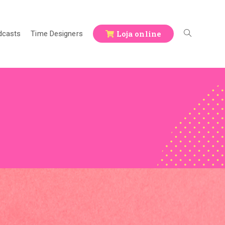
Loja online
dcasts
Time Designers