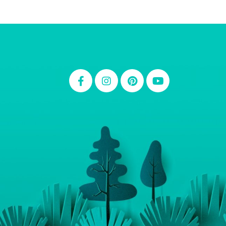
Thiara Ney
Carla Eschberger
Carol Pessoa
Ju Mirthes