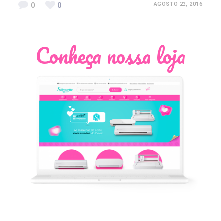
0
0
AGOSTO 22, 2016
Conheça nossa loja
Léia Pastori
Natália Moura