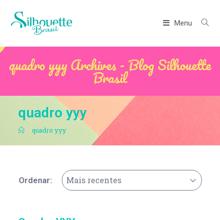
Menu
quadro yyy Archives - Blog Silhouette
Brasil
quadro yyy
.
quadro yyy
Mais recentes
Ordenar: