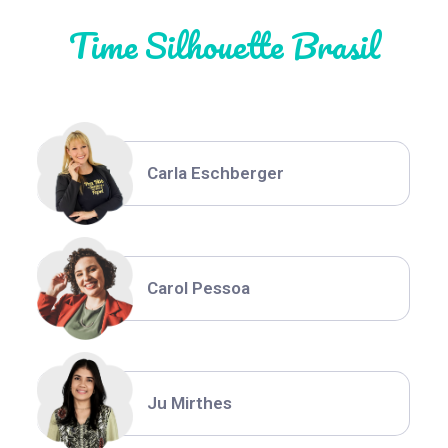
Time Silhouette Brasil
Thiara Ney
Carla Eschberger
Carol Pessoa
Ju Mirthes