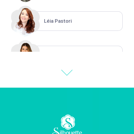
Léia Pastori
Natália Moura
Thiara Ney
Carla Eschberger