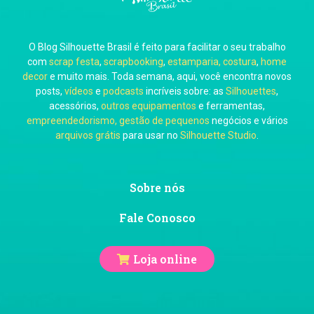
O Blog Silhouette Brasil é feito para facilitar o seu trabalho
Carol Pessoa
com
scrap festa
,
scrapbooking
,
estamparia, costura
,
home
decor
e muito mais. Toda semana, aqui, você encontra novos
posts,
vídeos
e
podcasts
incríveis sobre: as
Silhouettes
,
acessórios,
outros equipamentos
e ferramentas,
empreendedorismo, gestão de pequenos
negócios e vários
arquivos grátis
para usar no
Silhouette Studio
.
Ju Mirthes
Sobre nós
Fale Conosco
Loja online