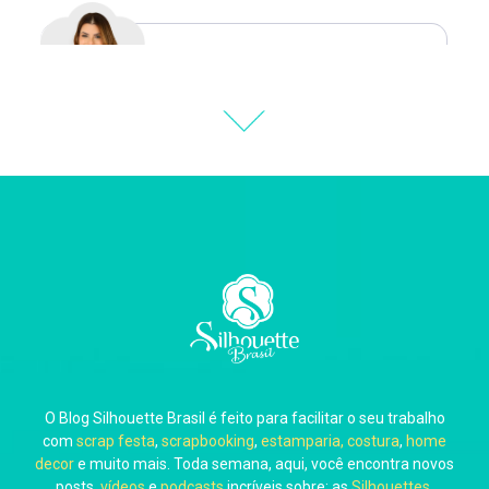
Natália Moura
Thiara Ney
Carla Eschberger
O Blog Silhouette Brasil é feito para facilitar o seu trabalho
Carol Pessoa
com
scrap festa
,
scrapbooking
,
estamparia, costura
,
home
decor
e muito mais. Toda semana, aqui, você encontra novos
posts,
vídeos
e
podcasts
incríveis sobre: as
Silhouettes
,