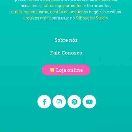
acessórios,
outros equipamentos
e ferramentas,
empreendedorismo, gestão de pequenos
negócios e vários
arquivos grátis
para usar no
Silhouette Studio
.
Ju Mirthes
Sobre nós
Fale Conosco
Loja online