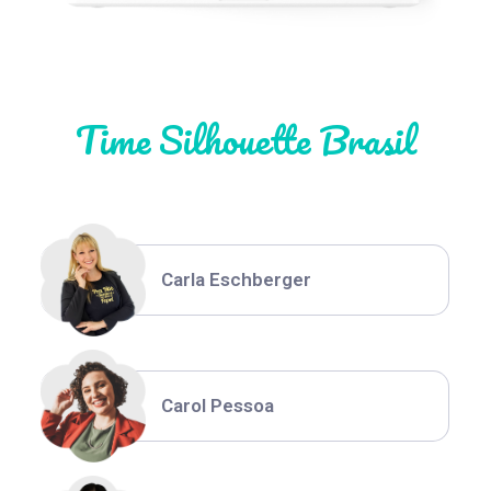
Natália Moura
Time Silhouette Brasil
Thiara Ney
Carla Eschberger
Carol Pessoa