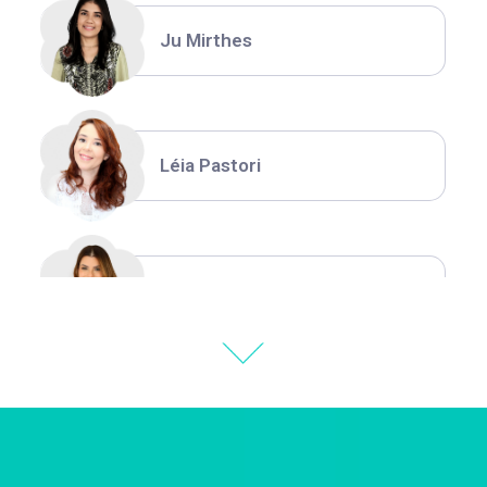
Ju Mirthes
Léia Pastori
Natália Moura
Thiara Ney