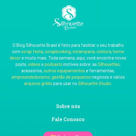
Carla Eschberger
O Blog Silhouette Brasil é feito para facilitar o seu trabalho
Carol Pessoa
com
scrap festa
,
scrapbooking
,
estamparia, costura
,
home
decor
e muito mais. Toda semana, aqui, você encontra novos
posts,
vídeos
e
podcasts
incríveis sobre: as
Silhouettes
,
acessórios,
outros equipamentos
e ferramentas,
empreendedorismo, gestão de pequenos
negócios e vários
arquivos grátis
para usar no
Silhouette Studio
.
Ju Mirthes
Sobre nós
Fale Conosco