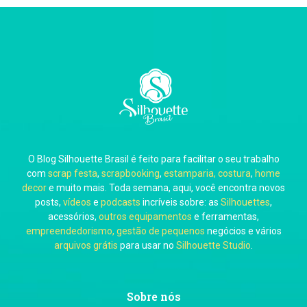
Thiara Ney
Carla Eschberger
O Blog Silhouette Brasil é feito para facilitar o seu trabalho
Carol Pessoa
com
scrap festa
,
scrapbooking
,
estamparia, costura
,
home
decor
e muito mais. Toda semana, aqui, você encontra novos
posts,
vídeos
e
podcasts
incríveis sobre: as
Silhouettes
,
acessórios,
outros equipamentos
e ferramentas,
empreendedorismo, gestão de pequenos
negócios e vários
arquivos grátis
para usar no
Silhouette Studio
.
Ju Mirthes
Sobre nós