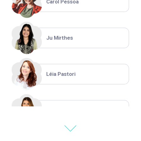
Carol Pessoa
Ju Mirthes
Léia Pastori
Natália Moura