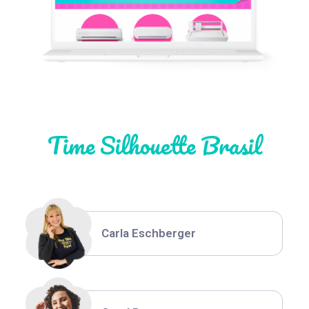
Natália Moura
Time Silhouette Brasil
Thiara Ney
Carla Eschberger