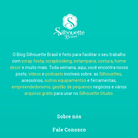
Carla Eschberger
O Blog Silhouette Brasil é feito para facilitar o seu trabalho
Carol Pessoa
com
scrap festa
,
scrapbooking
,
estamparia, costura
,
home
decor
e muito mais. Toda semana, aqui, você encontra novos
posts,
vídeos
e
podcasts
incríveis sobre: as
Silhouettes
,
acessórios,
outros equipamentos
e ferramentas,
empreendedorismo, gestão de pequenos
negócios e vários
arquivos grátis
para usar no
Silhouette Studio
.
Ju Mirthes
Sobre nós
Fale Conosco