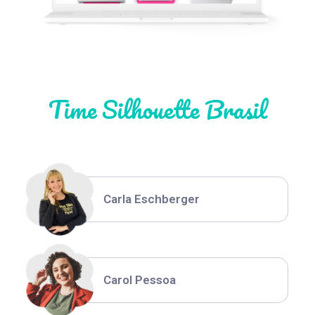
Natália Moura
Time Silhouette Brasil
Thiara Ney
Carla Eschberger
Carol Pessoa