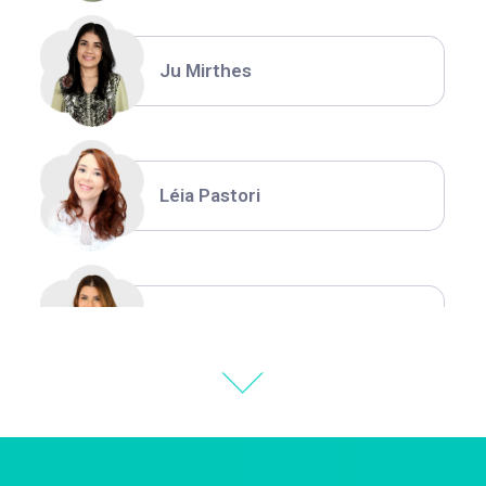
Ju Mirthes
Léia Pastori
Natália Moura
Thiara Ney