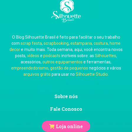
Carla Eschberger
O Blog Silhouette Brasil é feito para facilitar o seu trabalho
Carol Pessoa
com
scrap festa
,
scrapbooking
,
estamparia, costura
,
home
decor
e muito mais. Toda semana, aqui, você encontra novos
posts,
vídeos
e
podcasts
incríveis sobre: as
Silhouettes
,
acessórios,
outros equipamentos
e ferramentas,
empreendedorismo, gestão de pequenos
negócios e vários
arquivos grátis
para usar no
Silhouette Studio
.
Ju Mirthes
Sobre nós
Fale Conosco
Loja online