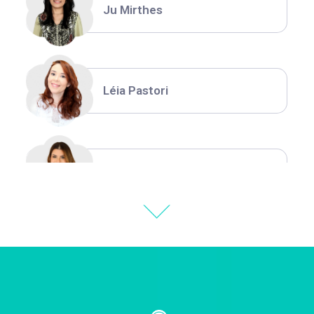
Ju Mirthes
Léia Pastori
Natália Moura
Thiara Ney