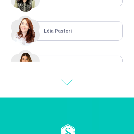
Léia Pastori
Natália Moura
Thiara Ney