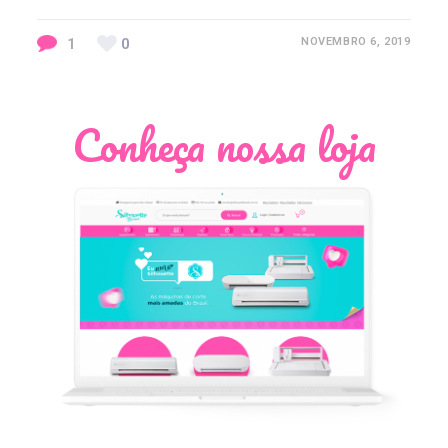
1
0
NOVEMBRO 6, 2019
Conheça nossa loja
Léia Pastori
Natália Moura