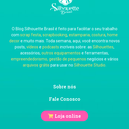
Carla Eschberger
O Blog Silhouette Brasil é feito para facilitar o seu trabalho
Carol Pessoa
com
scrap festa
,
scrapbooking
,
estamparia, costura
,
home
decor
e muito mais. Toda semana, aqui, você encontra novos
posts,
vídeos
e
podcasts
incríveis sobre: as
Silhouettes
,
acessórios,
outros equipamentos
e ferramentas,
empreendedorismo, gestão de pequenos
negócios e vários
arquivos grátis
para usar no
Silhouette Studio
.
Ju Mirthes
Sobre nós
Fale Conosco
Loja online