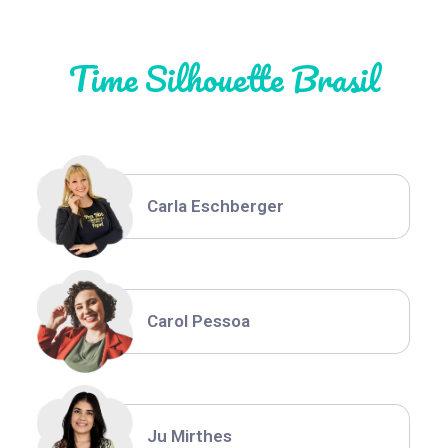
Time Silhouette Brasil
Thiara Ney
Carla Eschberger
Carol Pessoa
Ju Mirthes