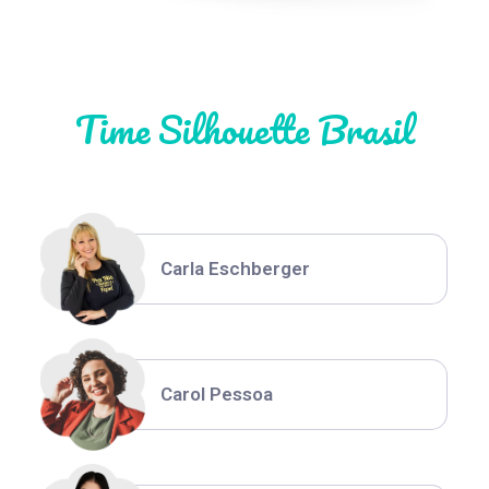
Natália Moura
Time Silhouette Brasil
Thiara Ney
Carla Eschberger
Carol Pessoa