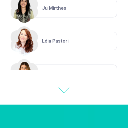
Ju Mirthes
Léia Pastori
Natália Moura
Thiara Ney