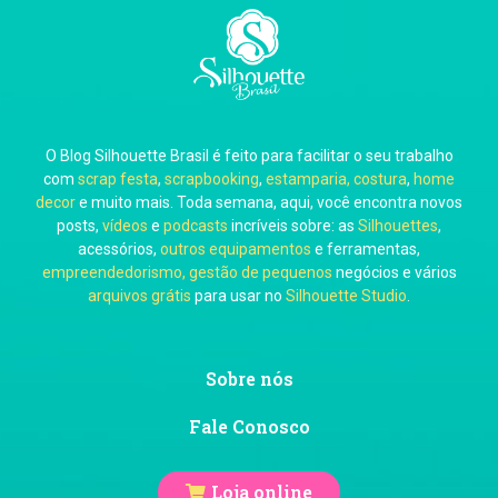
Carla Eschberger
O Blog Silhouette Brasil é feito para facilitar o seu trabalho
Carol Pessoa
com
scrap festa
,
scrapbooking
,
estamparia, costura
,
home
decor
e muito mais. Toda semana, aqui, você encontra novos
posts,
vídeos
e
podcasts
incríveis sobre: as
Silhouettes
,
acessórios,
outros equipamentos
e ferramentas,
empreendedorismo, gestão de pequenos
negócios e vários
arquivos grátis
para usar no
Silhouette Studio
.
Ju Mirthes
Sobre nós
Fale Conosco
Loja online