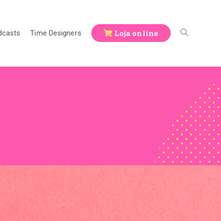
Loja online
dcasts
Time Designers