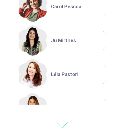
Carol Pessoa
Ju Mirthes
Léia Pastori
Natália Moura