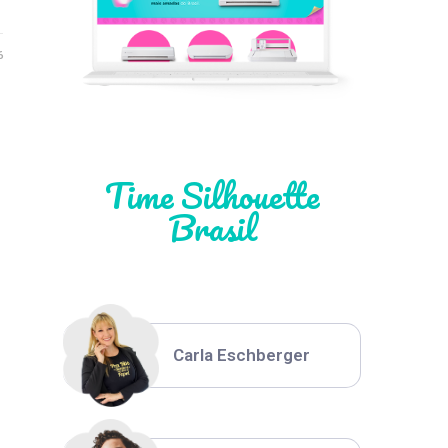
Léia Pastori
6
Natália Moura
Time Silhouette
Brasil
Thiara Ney
Carla Eschberger