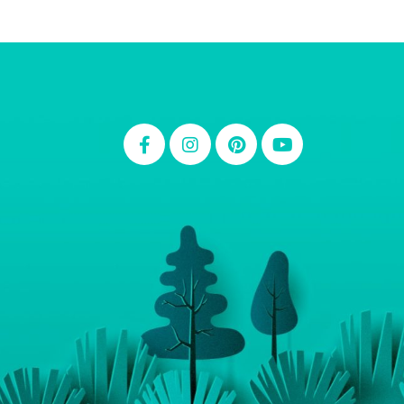
Thiara Ney
Carla Eschberger
Carol Pessoa
Ju Mirthes