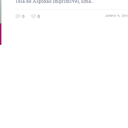
Tela de Algodão Imprimível, uma…
0
0
JUNHO 9, 201