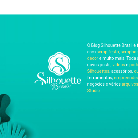
O Blog Silhouette Brasil é 
com
scrap festa
,
scrapbo
decor
e muito mais. Toda 
novos posts,
vídeos
e
pod
Silhouettes
, acessórios,
o
ferramentas,
empreended
negócios e vários
arquivos
Studio
.