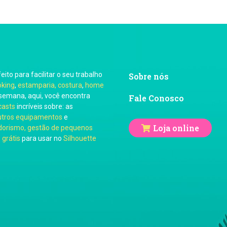
feito para facilitar o seu trabalho
Sobre nós
oking
,
estamparia, costura
,
home
semana, aqui, você encontra
Fale Conosco
casts
incríveis sobre: as
utros equipamentos
e
Loja online
orismo, gestão de pequenos
 grátis
para usar no
Silhouette