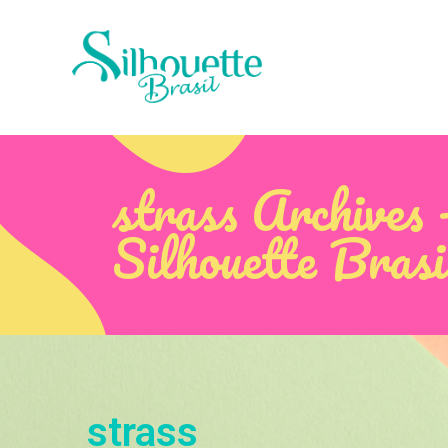
strass Archives 
Silhouette Brasi
strass