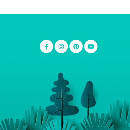
Thiara Ney
Carla Eschberger
Carol Pessoa
Ju Mirthes