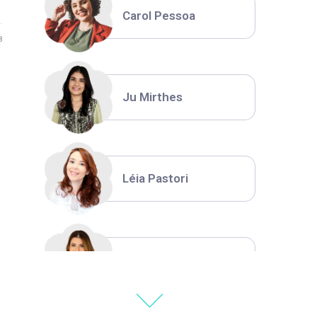
Carol Pessoa
8
Ju Mirthes
Léia Pastori
Natália Moura