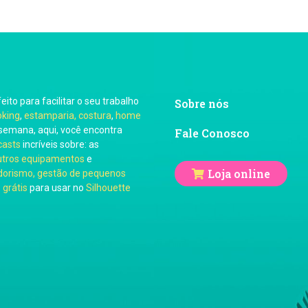
feito para facilitar o seu trabalho
Sobre nós
oking
,
estamparia, costura
,
home
semana, aqui, você encontra
Fale Conosco
casts
incríveis sobre: as
utros equipamentos
e
Loja online
orismo, gestão de pequenos
 grátis
para usar no
Silhouette