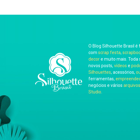
O Blog Silhouette Brasil é 
com
scrap festa
,
scrapbo
decor
e muito mais. Toda 
novos posts,
vídeos
e
pod
Silhouettes
, acessórios,
o
ferramentas,
empreended
negócios e vários
arquivos
Studio
.