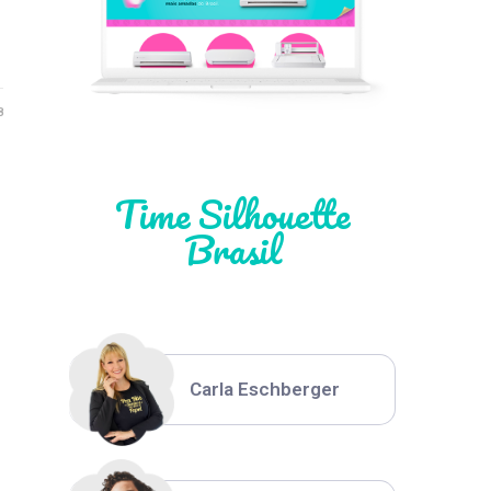
Léia Pastori
8
Natália Moura
Time Silhouette
Brasil
Thiara Ney
Carla Eschberger