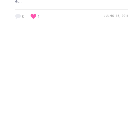
e,…
0
1
JULHO 18, 201
Previous