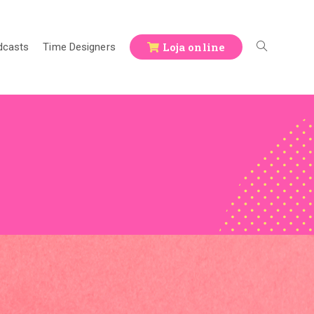
Loja online
dcasts
Time Designers