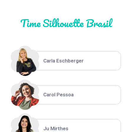
Time Silhouette Brasil
Thiara Ney
Carla Eschberger
Carol Pessoa
Ju Mirthes