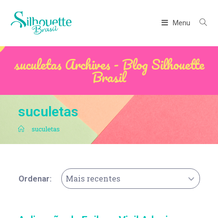
Menu
suculetas Archives - Blog Silhouette
Brasil
suculetas
.
suculetas
Mais recentes
Ordenar: