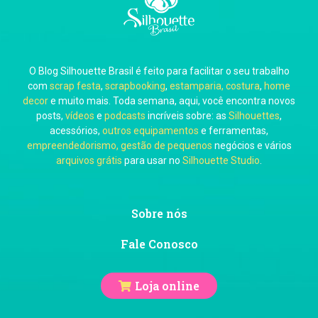
O Blog Silhouette Brasil é feito para facilitar o seu trabalho
Carol Pessoa
com
scrap festa
,
scrapbooking
,
estamparia, costura
,
home
decor
e muito mais. Toda semana, aqui, você encontra novos
posts,
vídeos
e
podcasts
incríveis sobre: as
Silhouettes
,
acessórios,
outros equipamentos
e ferramentas,
empreendedorismo, gestão de pequenos
negócios e vários
arquivos grátis
para usar no
Silhouette Studio
.
Ju Mirthes
Sobre nós
Fale Conosco
Loja online