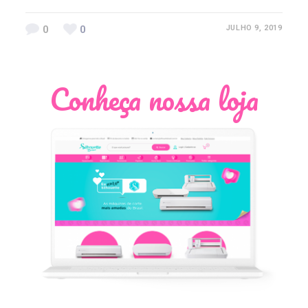
0
0
JULHO 9, 2019
Conheça nossa loja
Léia Pastori
Natália Moura