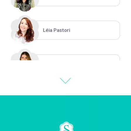
Léia Pastori
Natália Moura
Thiara Ney
Carla Eschberger