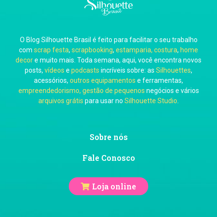
O Blog Silhouette Brasil é feito para facilitar o seu trabalho
Carol Pessoa
com
scrap festa
,
scrapbooking
,
estamparia, costura
,
home
decor
e muito mais. Toda semana, aqui, você encontra novos
posts,
vídeos
e
podcasts
incríveis sobre: as
Silhouettes
,
acessórios,
outros equipamentos
e ferramentas,
empreendedorismo, gestão de pequenos
negócios e vários
arquivos grátis
para usar no
Silhouette Studio
.
Ju Mirthes
Sobre nós
Fale Conosco
Loja online