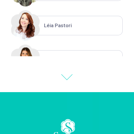
Léia Pastori
Natália Moura
Thiara Ney
Carla Eschberger