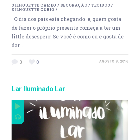
SILHOUETTE CAMEO
/
DECORAÇÃO
/
TECIDOS
/
SILHOUETTE CURIO
/
O dia dos pais está chegando e, quem gosta
de fazer o próprio presente começa a ter um
little desespero! Se você é como eu e gosta de
dar…
0
0
AGOSTO 8, 2016
Lar Iluminado Lar