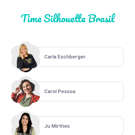
Time Silhouette Brasil
Thiara Ney
Carla Eschberger
Carol Pessoa
Ju Mirthes