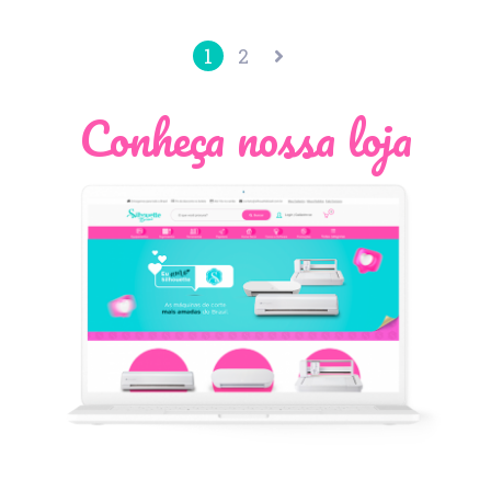
1
2
Conheça nossa loja
Léia Pastori
Natália Moura