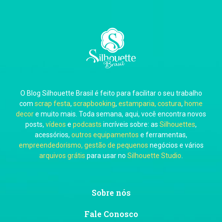
Carla Eschberger
O Blog Silhouette Brasil é feito para facilitar o seu trabalho
Carol Pessoa
com
scrap festa
,
scrapbooking
,
estamparia, costura
,
home
decor
e muito mais. Toda semana, aqui, você encontra novos
posts,
vídeos
e
podcasts
incríveis sobre: as
Silhouettes
,
acessórios,
outros equipamentos
e ferramentas,
empreendedorismo, gestão de pequenos
negócios e vários
arquivos grátis
para usar no
Silhouette Studio
.
Ju Mirthes
Sobre nós
Fale Conosco