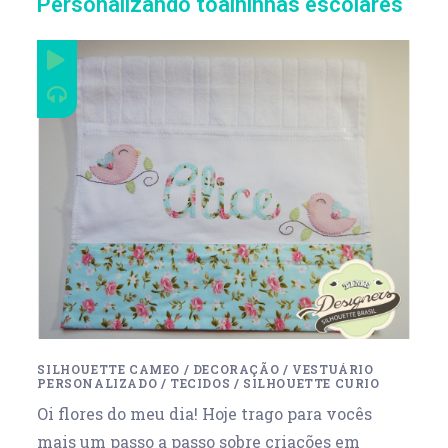
Personalizando toalhinhas escolares
SILHOUETTE CAMEO
/
DECORAÇÃO
/
VESTUÁRIO
PERSONALIZADO
/
TECIDOS
/
SILHOUETTE CURIO
Oi flores do meu dia! Hoje trago para vocês
mais um passo a passo sobre criações em