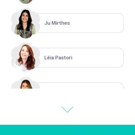
Ju Mirthes
Léia Pastori
Natália Moura
Thiara Ney