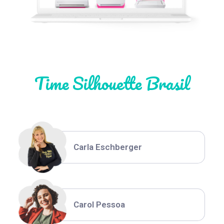
Natália Moura
Time Silhouette Brasil
Thiara Ney
Carla Eschberger
Carol Pessoa