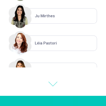
Ju Mirthes
Léia Pastori
Natália Moura
Thiara Ney