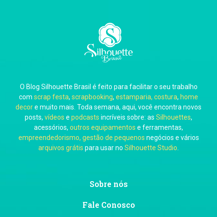
Carla Eschberger
O Blog Silhouette Brasil é feito para facilitar o seu trabalho
Carol Pessoa
com
scrap festa
,
scrapbooking
,
estamparia, costura
,
home
decor
e muito mais. Toda semana, aqui, você encontra novos
posts,
vídeos
e
podcasts
incríveis sobre: as
Silhouettes
,
acessórios,
outros equipamentos
e ferramentas,
empreendedorismo, gestão de pequenos
negócios e vários
arquivos grátis
para usar no
Silhouette Studio
.
Ju Mirthes
Sobre nós
Fale Conosco