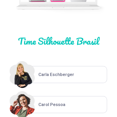
Natália Moura
Time Silhouette Brasil
Thiara Ney
Carla Eschberger
Carol Pessoa