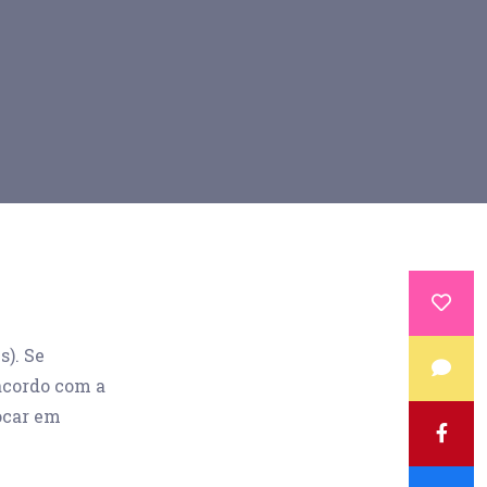
). Se
acordo com a
ocar em