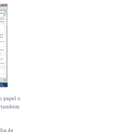
m papel o
s) também
dia de