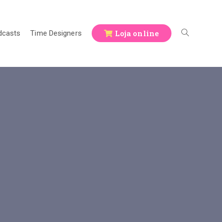
Loja online
dcasts
Time Designers