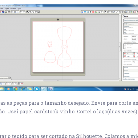
as as peças para o tamanho desejado. Envie para corte e
ão. Usei papel cardstock vinho. Cortei o laço(duas veze
r o tecido para ser cortado na Silhouette. Colamos a mí