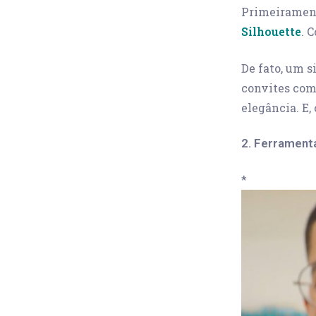
Primeirament
Silhouette
. 
De fato, um s
convites com 
elegância. E,
2. Ferrament
*