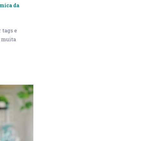
rmica da
 tags e
z muita