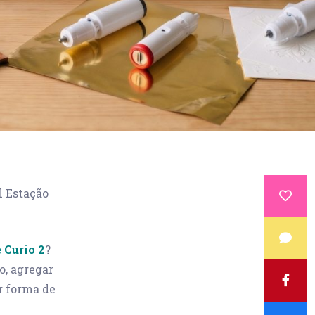
l Estação
 Curio 2
?
o, agregar
r forma de