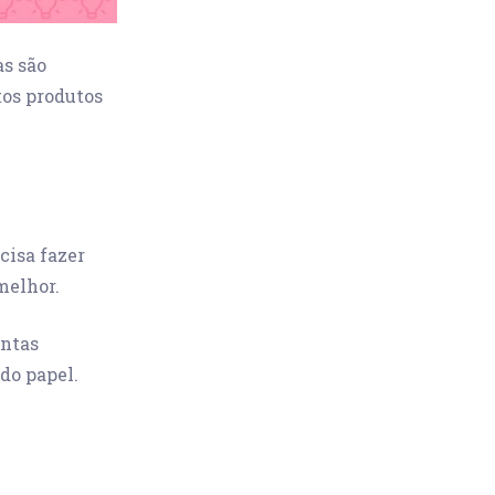
as são
tos produtos
cisa fazer
melhor.
entas
do papel.