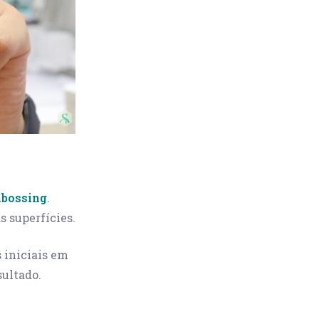
mbossing
.
s superfícies.
 iniciais em
sultado.