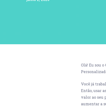
Olá! Eu sou o
Personalizad
Você já trab
Então, usar a
valor ao seu 
aumentar a s