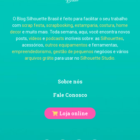
O Blog Silhouette Brasil é feito para facilitar o seu trabalho
Carol Pessoa
com
scrap festa
,
scrapbooking
,
estamparia, costura
,
home
decor
e muito mais. Toda semana, aqui, você encontra novos
posts,
vídeos
e
podcasts
incríveis sobre: as
Silhouettes
,
acessórios,
outros equipamentos
e ferramentas,
empreendedorismo, gestão de pequenos
negócios e vários
arquivos grátis
para usar no
Silhouette Studio
.
Ju Mirthes
Sobre nós
Fale Conosco
Loja online