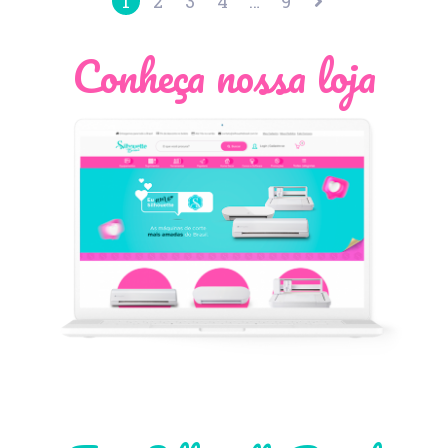
1
2
3
4
…
9
Conheça nossa loja
Léia Pastori
Natália Moura