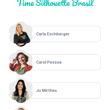
Time Silhouette Brasil
Thiara Ney
Carla Eschberger
Carol Pessoa
Ju Mirthes