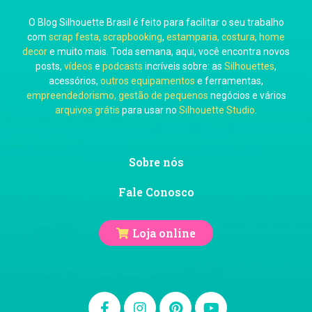
O Blog Silhouette Brasil é feito para facilitar o seu trabalho
Carol Pessoa
com
scrap festa
,
scrapbooking
,
estamparia, costura
,
home
decor
e muito mais. Toda semana, aqui, você encontra novos
posts,
vídeos
e
podcasts
incríveis sobre: as
Silhouettes
,
acessórios,
outros equipamentos
e ferramentas,
empreendedorismo, gestão de pequenos
negócios e vários
arquivos grátis
para usar no
Silhouette Studio
.
Ju Mirthes
Sobre nós
Fale Conosco
Loja online