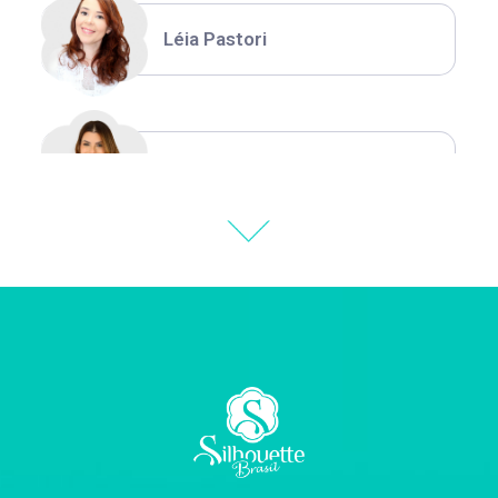
Léia Pastori
Natália Moura
Thiara Ney
Carla Eschberger