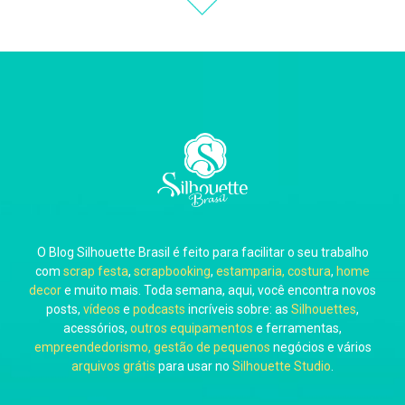
Thiara Ney
Carla Eschberger
O Blog Silhouette Brasil é feito para facilitar o seu trabalho
Carol Pessoa
com
scrap festa
,
scrapbooking
,
estamparia, costura
,
home
decor
e muito mais. Toda semana, aqui, você encontra novos
posts,
vídeos
e
podcasts
incríveis sobre: as
Silhouettes
,
acessórios,
outros equipamentos
e ferramentas,
empreendedorismo, gestão de pequenos
negócios e vários
arquivos grátis
para usar no
Silhouette Studio
.
Ju Mirthes