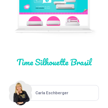
Léia Pastori
Natália Moura
Time Silhouette Brasil
Thiara Ney
Carla Eschberger