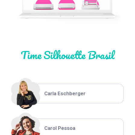
Natália Moura
Time Silhouette Brasil
Thiara Ney
Carla Eschberger
Carol Pessoa