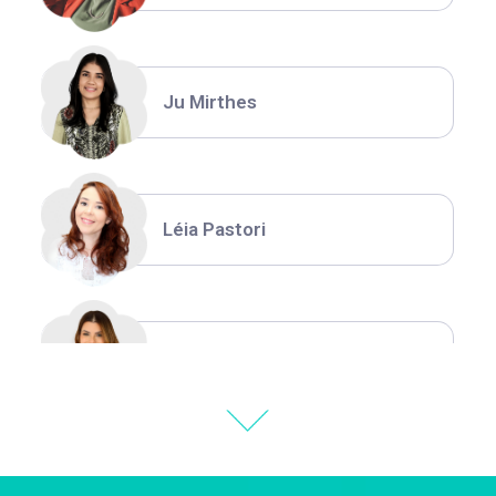
Ju Mirthes
Léia Pastori
Natália Moura
Thiara Ney