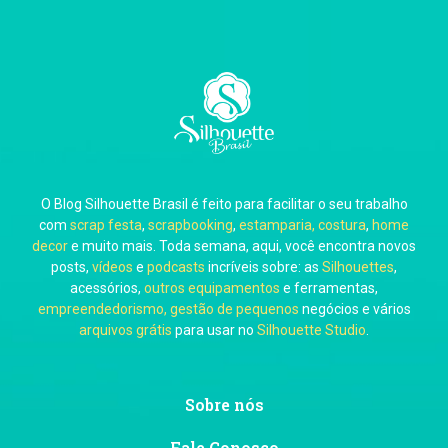
Carla Eschberger
O Blog Silhouette Brasil é feito para facilitar o seu trabalho
Carol Pessoa
com
scrap festa
,
scrapbooking
,
estamparia, costura
,
home
decor
e muito mais. Toda semana, aqui, você encontra novos
posts,
vídeos
e
podcasts
incríveis sobre: as
Silhouettes
,
acessórios,
outros equipamentos
e ferramentas,
empreendedorismo, gestão de pequenos
negócios e vários
arquivos grátis
para usar no
Silhouette Studio
.
Ju Mirthes
Sobre nós
Fale Conosco