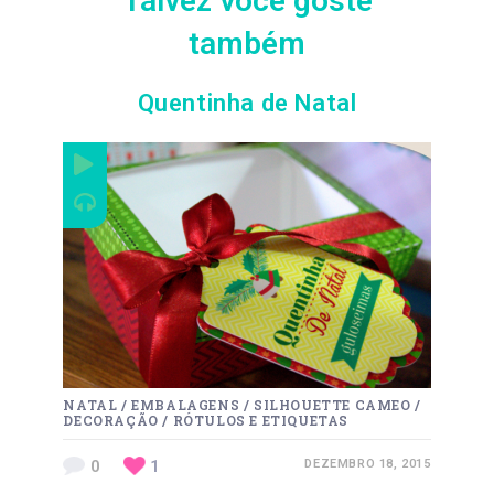
Talvez você goste
também
Quentinha de Natal
NATAL
/
EMBALAGENS
/
SILHOUETTE CAMEO
/
DECORAÇÃO
/
RÓTULOS E ETIQUETAS
0
1
DEZEMBRO 18, 2015