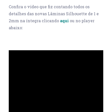
Confira o vídeo que fiz contando todos os
detalhes das novas Lâminas Silhouette de 1 e
2mm na íntegra clicando
aqui
ou no player
abaixo: