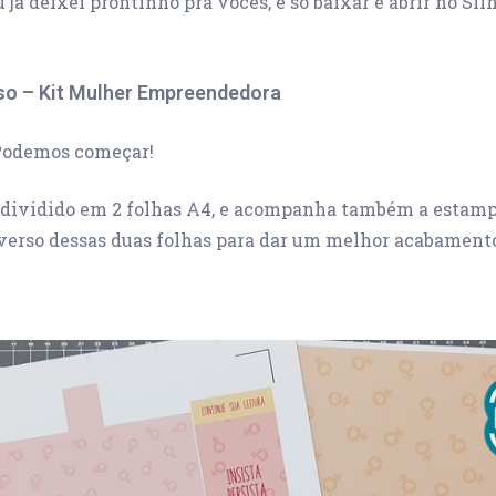
 já deixei prontinho pra vocês, é só baixar e abrir no Sil
so – Kit Mulher Empreendedora
Podemos começar!
 dividido em 2 folhas A4, e acompanha também a estamp
verso dessas duas folhas para dar um melhor acabament