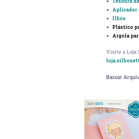
Tesoura d
Aplicador 
Ilhós
Plástico p
Argola par
Visite a Loja
loja.silhouet
Baixar Arqui