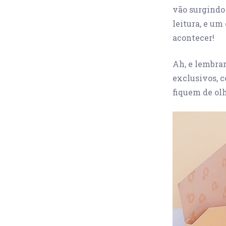
vão surgindo 
leitura, e um
acontecer!
Ah, e lembra
exclusivos, c
fiquem de ol