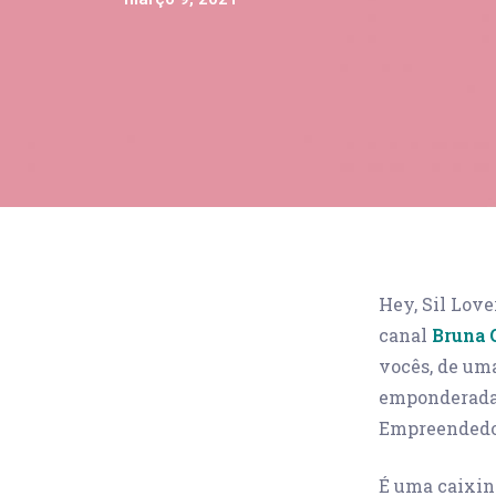
Hey, Sil Love
canal
Bruna 
vocês, de um
empon
derad
Empreendedo
É uma caixin