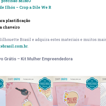
e precisão MIMO
de Ilhós – Crop a Dile We R
ara plastificação
a chaveiro
 Silhouette Brasil e adquira estes materiais e muitos mais
tebrasil.com.br
.
vo Grátis – Kit Mulher Empreendedora