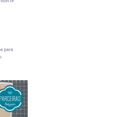
houette
a para
o.