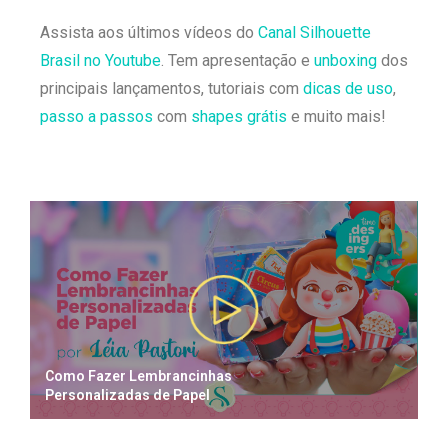
Assista aos últimos vídeos do
Canal Silhouette
Brasil no Youtube
. Tem apresentação e
unboxing
dos
principais lançamentos, tutoriais com
dicas de uso
,
passo a passos
com
shapes grátis
e muito mais!
Como Fazer Lembrancinhas
Personalizadas de Papel