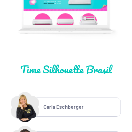
Léia Pastori
Natália Moura
Time Silhouette Brasil
Thiara Ney
Carla Eschberger