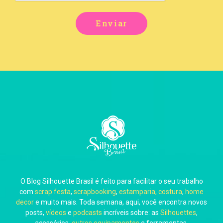
Enviar
O Blog Silhouette Brasil é feito para facilitar o seu trabalho
com
scrap festa
,
scrapbooking
,
estamparia, costura
,
home
decor
e muito mais. Toda semana, aqui, você encontra novos
posts,
vídeos
e
podcasts
incríveis sobre: as
Silhouettes
,
acessórios,
outros equipamentos
e ferramentas,