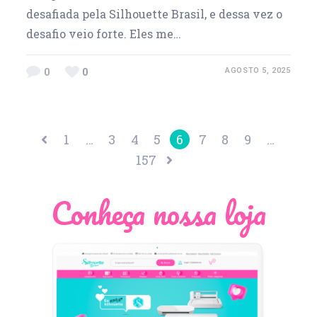
desafiada pela Silhouette Brasil, e dessa vez o
desafio veio forte. Eles me…
0
0
AGOSTO 5, 2025
1
…
3
4
5
6
7
8
9
…
157
Conheça nossa loja