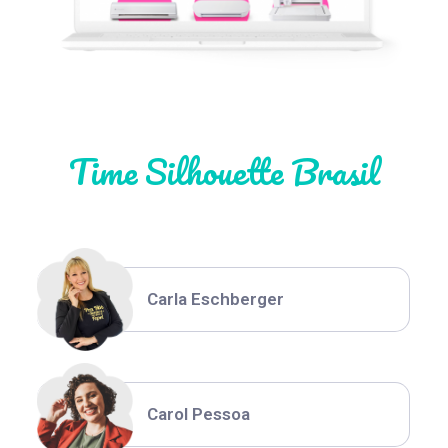
Natália Moura
Time Silhouette Brasil
Thiara Ney
Carla Eschberger
Carol Pessoa