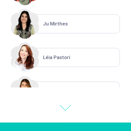
Ju Mirthes
Léia Pastori
Natália Moura
Thiara Ney