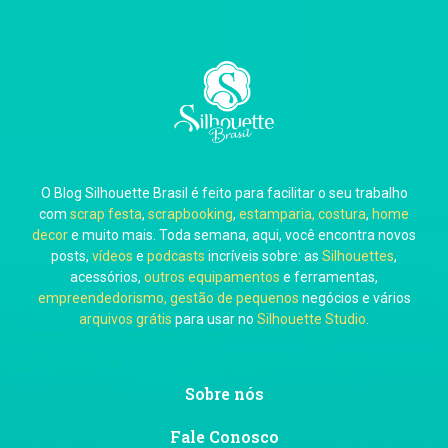
Carla Eschberger
O Blog Silhouette Brasil é feito para facilitar o seu trabalho
Carol Pessoa
com
scrap festa
,
scrapbooking
,
estamparia, costura
,
home
decor
e muito mais. Toda semana, aqui, você encontra novos
posts,
vídeos
e
podcasts
incríveis sobre: as
Silhouettes
,
acessórios,
outros equipamentos
e ferramentas,
empreendedorismo, gestão de pequenos
negócios e vários
arquivos grátis
para usar no
Silhouette Studio
.
Ju Mirthes
Sobre nós
Fale Conosco