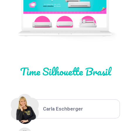
Léia Pastori
Natália Moura
Time Silhouette Brasil
Thiara Ney
Carla Eschberger