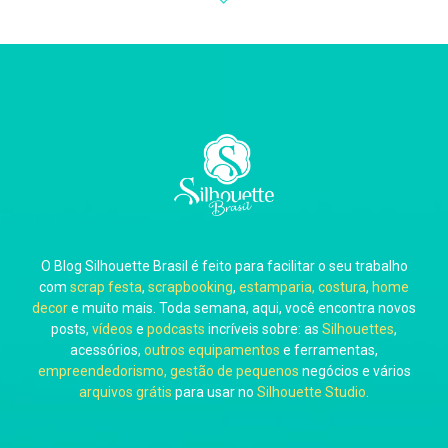
Thiara Ney
Carla Eschberger
O Blog Silhouette Brasil é feito para facilitar o seu trabalho
Carol Pessoa
com
scrap festa
,
scrapbooking
,
estamparia, costura
,
home
decor
e muito mais. Toda semana, aqui, você encontra novos
posts,
vídeos
e
podcasts
incríveis sobre: as
Silhouettes
,
acessórios,
outros equipamentos
e ferramentas,
empreendedorismo, gestão de pequenos
negócios e vários
arquivos grátis
para usar no
Silhouette Studio
.
Ju Mirthes