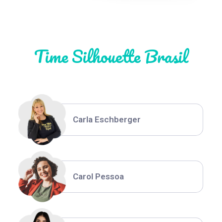
Natália Moura
Time Silhouette Brasil
Thiara Ney
Carla Eschberger
Carol Pessoa