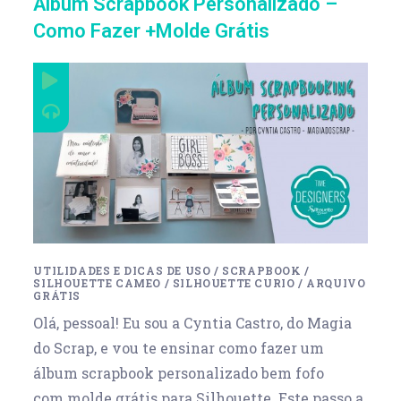
Álbum Scrapbook Personalizado –
Como Fazer +Molde Grátis
UTILIDADES E DICAS DE USO
/
SCRAPBOOK
/
SILHOUETTE CAMEO
/
SILHOUETTE CURIO
/
ARQUIVO
GRÁTIS
Olá, pessoal! Eu sou a Cyntia Castro, do Magia
do Scrap, e vou te ensinar como fazer um
álbum scrapbook personalizado bem fofo
com molde grátis para Silhouette. Este passo a