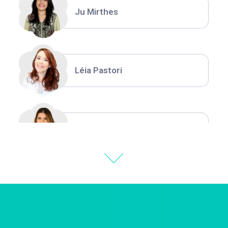
Ju Mirthes
Léia Pastori
Natália Moura
Thiara Ney