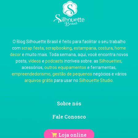
Carla Eschberger
O Blog Silhouette Brasil é feito para facilitar o seu trabalho
Carol Pessoa
com
scrap festa
,
scrapbooking
,
estamparia, costura
,
home
decor
e muito mais. Toda semana, aqui, você encontra novos
posts,
vídeos
e
podcasts
incríveis sobre: as
Silhouettes
,
acessórios,
outros equipamentos
e ferramentas,
empreendedorismo, gestão de pequenos
negócios e vários
arquivos grátis
para usar no
Silhouette Studio
.
Ju Mirthes
Sobre nós
Fale Conosco
Loja online