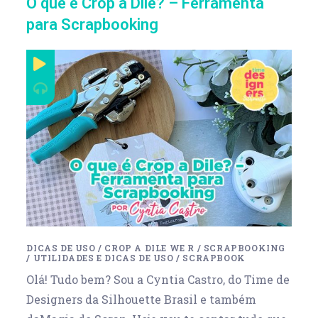
O que é Crop a Dile? – Ferramenta
para Scrapbooking
DICAS DE USO
/
CROP A DILE WE R
/
SCRAPBOOKING
/
UTILIDADES E DICAS DE USO
/
SCRAPBOOK
Olá! Tudo bem? Sou a Cyntia Castro, do Time de
Designers da Silhouette Brasil e também