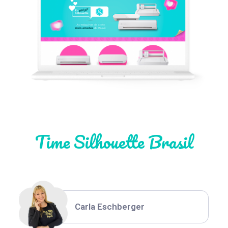
Léia Pastori
Natália Moura
Time Silhouette Brasil
Thiara Ney
Carla Eschberger