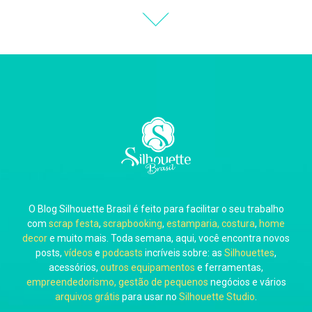
Thiara Ney
Carla Eschberger
O Blog Silhouette Brasil é feito para facilitar o seu trabalho
Carol Pessoa
com
scrap festa
,
scrapbooking
,
estamparia, costura
,
home
decor
e muito mais. Toda semana, aqui, você encontra novos
posts,
vídeos
e
podcasts
incríveis sobre: as
Silhouettes
,
acessórios,
outros equipamentos
e ferramentas,
empreendedorismo, gestão de pequenos
negócios e vários
arquivos grátis
para usar no
Silhouette Studio
.
Ju Mirthes