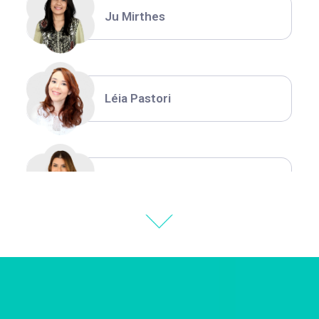
Ju Mirthes
Léia Pastori
Natália Moura
Thiara Ney