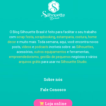
Carla Eschberger
O Blog Silhouette Brasil é feito para facilitar o seu trabalho
Carol Pessoa
com
scrap festa
,
scrapbooking
,
estamparia, costura
,
home
decor
e muito mais. Toda semana, aqui, você encontra novos
posts,
vídeos
e
podcasts
incríveis sobre: as
Silhouettes
,
acessórios,
outros equipamentos
e ferramentas,
empreendedorismo, gestão de pequenos
negócios e vários
arquivos grátis
para usar no
Silhouette Studio
.
Ju Mirthes
Sobre nós
Fale Conosco
Loja online