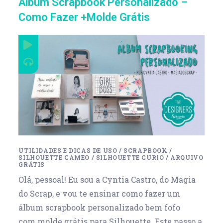
Álbum Scrapbook Personalizado –
Como Fazer +Molde Grátis
UTILIDADES E DICAS DE USO
/
SCRAPBOOK
/
SILHOUETTE CAMEO
/
SILHOUETTE CURIO
/
ARQUIVO
GRÁTIS
Olá, pessoal! Eu sou a Cyntia Castro, do Magia
do Scrap, e vou te ensinar como fazer um
álbum scrapbook personalizado bem fofo
com molde grátis para Silhouette. Este passo a