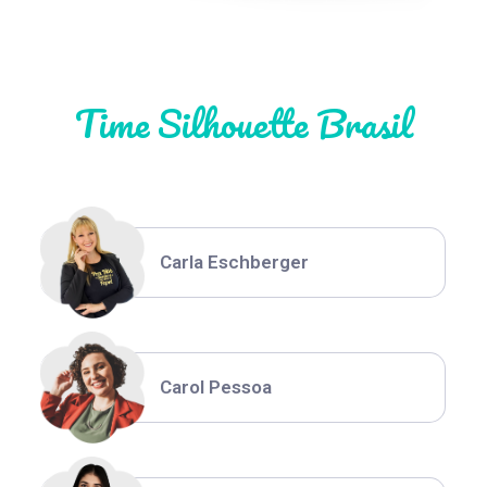
Natália Moura
Time Silhouette Brasil
Thiara Ney
Carla Eschberger
Carol Pessoa