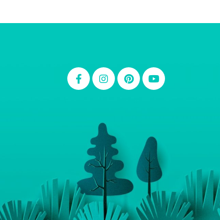
Thiara Ney
Carla Eschberger
Carol Pessoa
Ju Mirthes