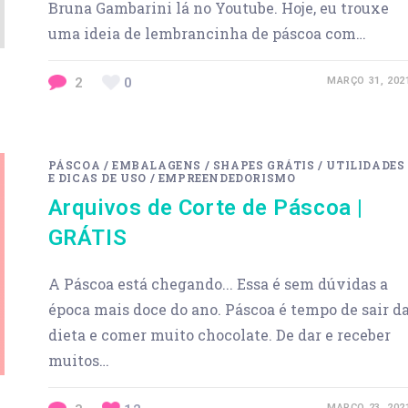
Bruna Gambarini lá no Youtube. Hoje, eu trouxe
uma ideia de lembrancinha de páscoa com…
2
0
MARÇO 31, 202
PÁSCOA
/
EMBALAGENS
/
SHAPES GRÁTIS
/
UTILIDADES
E DICAS DE USO
/
EMPREENDEDORISMO
Arquivos de Corte de Páscoa |
GRÁTIS
A Páscoa está chegando... Essa é sem dúvidas a
época mais doce do ano. Páscoa é tempo de sair d
dieta e comer muito chocolate. De dar e receber
muitos…
MARÇO 23, 202