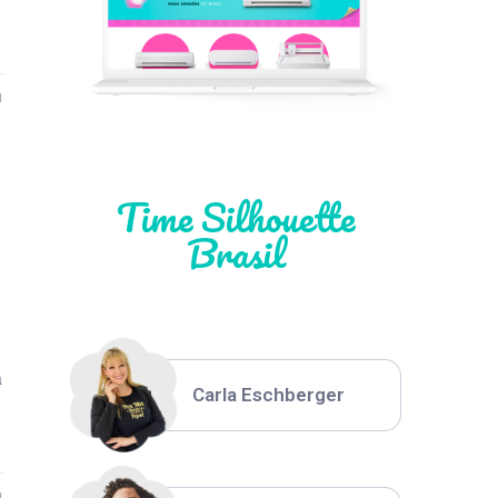
Léia Pastori
1
Natália Moura
Time Silhouette
Brasil
Thiara Ney
a
Carla Eschberger
1