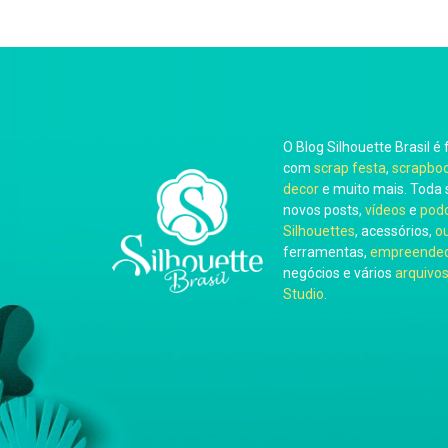
O Blog Silhouette Brasil é 
com
scrap festa
,
scrapbo
decor
e muito mais. Toda 
novos posts,
vídeos
e
pod
Silhouettes
, acessórios,
o
ferramentas,
empreended
negócios e vários
arquivos
Studio
.