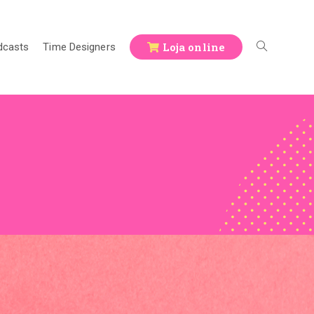
Loja online
dcasts
Time Designers