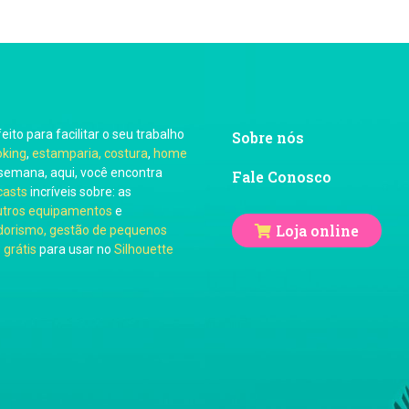
feito para facilitar o seu trabalho
Sobre nós
oking
,
estamparia, costura
,
home
semana, aqui, você encontra
Fale Conosco
casts
incríveis sobre: as
utros equipamentos
e
Loja online
orismo, gestão de pequenos
 grátis
para usar no
Silhouette