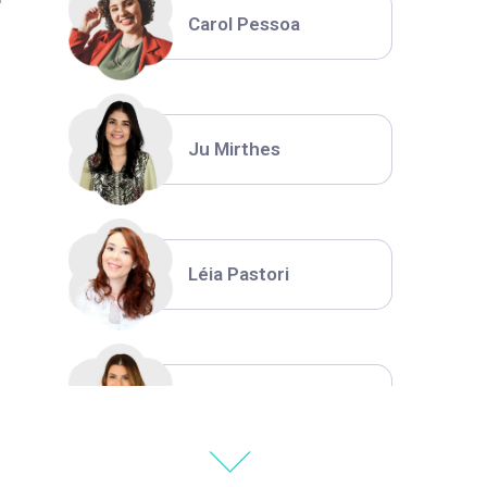
Carol Pessoa
Ju Mirthes
Léia Pastori
Natália Moura